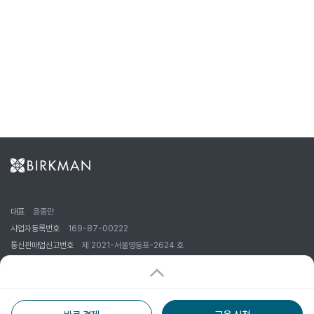
대표
윤종만
사업자등록번호
169-87-00222
통신판매업신고번호
제 2021-서울영등포-2624 호
주소
서울시 영등포구 경인로 775 (에이스하이테크시티 1동 908호)
대표전화
02-2676-0400
FAX
02-703-9182
E-mail
admin@birkmankorea.co.kr