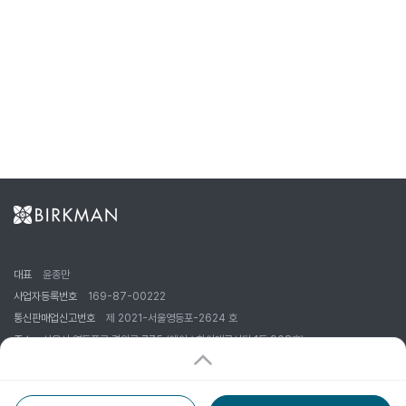
대표
윤종만
사업자등록번호
169-87-00222
통신판매업신고번호
제 2021-서울영등포-2624 호
주소
서울시 영등포구 경인로 775 (에이스하이테크시티 1동 908호)
대표전화
02-2676-0400
FAX
02-703-9182
E-mail
admin@birkmankorea.co.kr